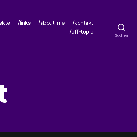
jekte
/links
/about-me
/kontakt
/off-topic
Suchen
t