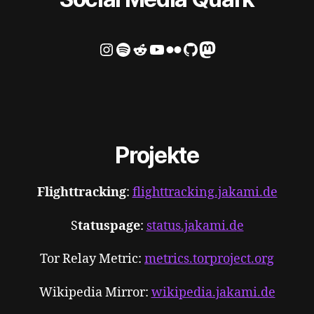
Instagram
Spotify
Reddit
YouTube
Flickr
GitHub
Mastodon
Projekte
Flighttracking
:
flighttracking.jakami.de
S
tatuspage
:
status.jakami.d
e
Tor Relay Metric:
metrics.torproject.org
Wikipedia Mirror:
wikipedia.jakami.d
e