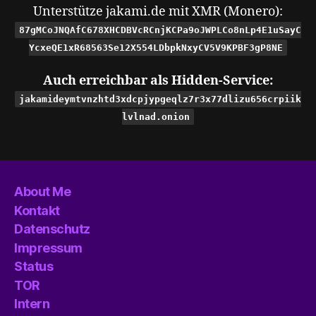
Unterstütze jakami.de mit XMR (Monero):
87gMCoJNQAfC678XHCDBVcRCnjKCPa9oJWPLCo8nLp4E1uSayC
YcxeQE1xR68563Se12X554LDbpkNxyCV5V9KPBF3gP8NE
Auch erreichbar als Hidden-Service:
jakamideymtvnzhtd3xdcpjypgeqlz7r3x77dlizu656crpiik
lvlnad.onion
About Me
Kontakt
Datenschutz
Impressum
Status
TOR
Intern