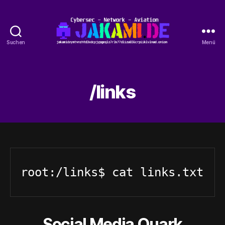
Suchen
Menü
jakami.de
/links
root:/links$ cat links.txt
Social Media Quark